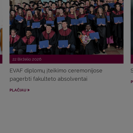
22 Birželio 2026
EVAF diplomų įteikimo ceremonijose
pagerbti fakulteto absolventai
P
PLAČIAU