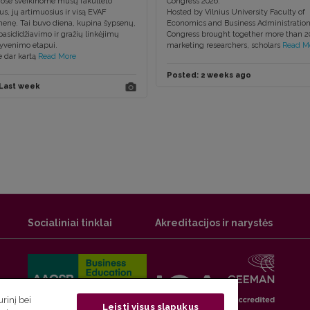
ose sveikinome mūsų fakulteto
Congress 2026.
us, jų artimuosius ir visą EVAF
Hosted by Vilnius University Faculty of
nę. Tai buvo diena, kupina šypsenų,
Economics and Business Administration
pasididžiavimo ir gražių linkėjimų
Congress brought together more than 2
yvenimo etapui.
marketing researchers, scholars
Read M
 dar kartą
Read More
Posted:
2 weeks ago
Last week
Socialiniai tinklai
Akreditacijos ir narystės
rinį bei
Leisti visus slapukus