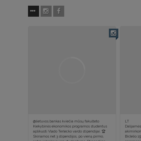
@lietuvos.bankas kviečia mūsų fakulteto
LT
Kiekybinės ekonomikos programos studentus
Dalijamės
aplikuoti Vlado Terlecko vardo stipendijai. 🏆
akimirkom
Skiriamos net 3 stipendijos, po vieną pirmo,
Birželio 1