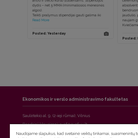
antro ir trečio kurso studentams. Stipendijos
ceremonij
dydis – net 5 MMA (minimaliosios mėnesinės
absolvent
algos).
bendruome
Teikti prašymus stipendijai gauti galima iki
jaudulio, 
Read More
naujam g
Kviečiame
Posted:
Yesterday
Posted:
Ekonomikos ir verslo administravimo fakultetas
Saulėtekio al. 9, (2-ieji rūmai), Vilnius
Bendrieji klausimai:
Studijų klausimai:
Naudojame slapukus, kad svetainė veiktų tinkamai, suasmenintų tu