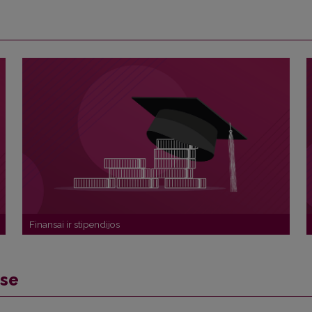
Finansai ir stipendijos
ose