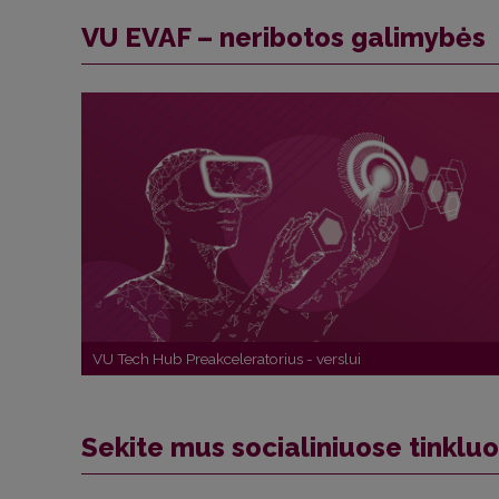
VU EVAF – neribotos galimybės
VU Tech Hub Preakceleratorius - verslui
Sekite mus socialiniuose tinklu