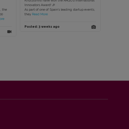
Khutsishvili have won the ARQUS International
Innovators Award! 🎉
, the
As part of one of Spain’s leading startup events,
00
they
Read More
ore
Posted:
3 weeks ago