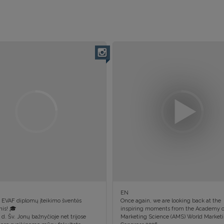
EN
 EVAF diplomų įteikimo šventės
Once again, we are looking back at the
is! 🎓
inspiring moments from the Academy o
9 d. Šv. Jonų bažnyčioje net trijose
Marketing Science (AMS) World Market