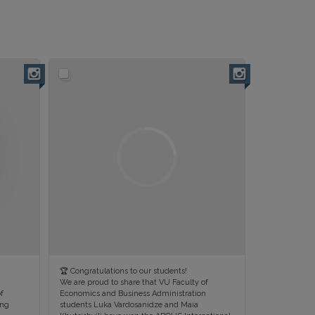
🏆 Congratulations to our students!
We are proud to share that VU Faculty of
f
Economics and Business Administration
ing
students Luka Vardosanidze and Maia